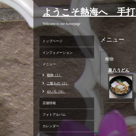
ようこそ熱海へ 手打
Welcome to our homepage
メニュー
トップページ
インフォメーション
種物
メニュー
泉八うどん
種物（1）
ご飯もの（2）
せいろ（4）
店舗情報
フォトアルバム
カレンダー