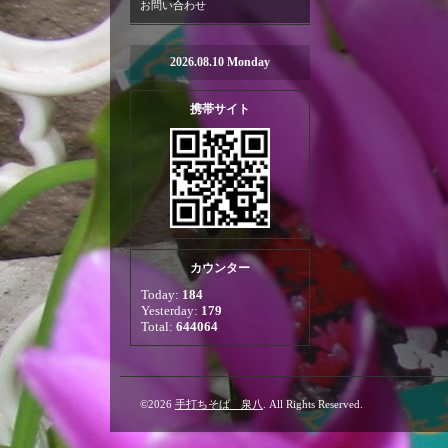
お問い合わせ
2026.08.10 Monday
携帯サイト
カウンター
Today:
184
Yesterday:
179
Total:
644064
©2026
手打ちそば 泉八
. All Rights Reserved.